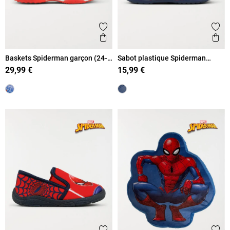
Ajouter aux favoris
Ajout
Aperçu rapide
Ape
Baskets Spiderman garçon (24-
Sabot plastique Spiderman
30)
garçon (24-30)
29,99 €
15,99 €