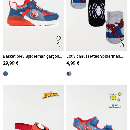
Ajouter aux favoris
Ajout
Aperçu rapide
Ape
Basket bleu Spiderman garçon
Lot 3 chaussettes Spiderman
(24-30)
garçon
29,99 €
4,99 €