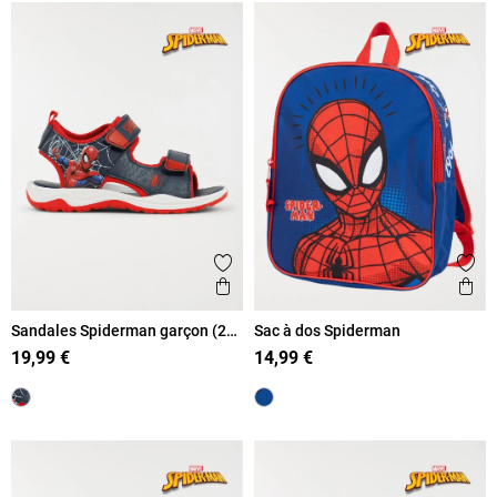
Ajouter aux favoris
Ajout
Aperçu rapide
Ape
Sandales Spiderman garçon (24-
Sac à dos Spiderman
30)
19,99 €
14,99 €