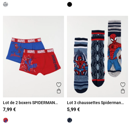
Ajouter aux favoris
Ajout
Aperçu rapide
Ape
Lot de 2 boxers SPIDERMAN
Lot 3 chaussettes Spiderman
garçon
garçon
7,99 €
5,99 €