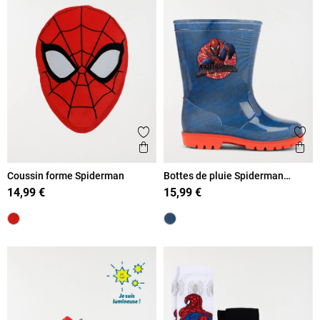
Ajouter aux favoris
Ajout
Aperçu rapide
Ape
Coussin forme Spiderman
Bottes de pluie Spiderman
garçon (24-30)
14,99 €
15,99 €