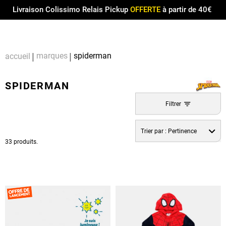
Menu
0
Livraison Colissimo Relais Pickup
OFFERTE
à partir de 40€
Compt
Pa
marques
spiderman
accueil
SPIDERMAN
Filtrer
Trier par :
Pertinence
33 produits.