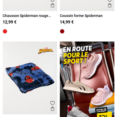
Ajouter aux favoris
Ajout
Aperçu rapide
Ape
Chausson Spiderman rouge
Coussin forme Spiderman
garçon (24-30)
12,99 €
14,99 €
Ajouter aux favoris
Aperçu rapide