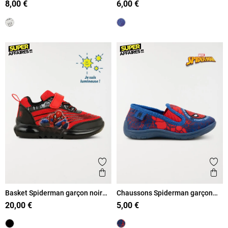
8,00 €
6,00 €
Ajouter aux favoris
Ajout
Aperçu rapide
Ape
Basket Spiderman garçon noir
Chaussons Spiderman garçon
(24-30)
(24-30)
20,00 €
5,00 €