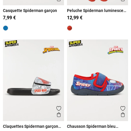
Casquette Spiderman garçon
Peluche Spiderman luminescent
25 cm
7,99 €
12,99 €
Ajouter aux favoris
Ajout
Aperçu rapide
Ape
Claquettes Spiderman garçon
Chausson Spiderman bleu
(30-35)
garçon (24-30)