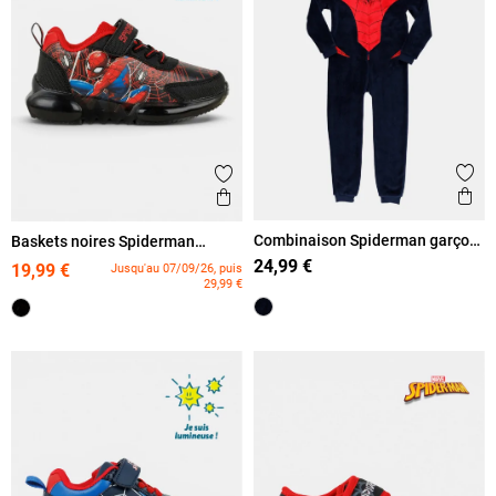
Ajout
Ajouter aux favoris
Ape
Aperçu rapide
Combinaison Spiderman garçon
Baskets noires Spiderman
(3-8A)
garçon (24-30)
24,99 €
19,99 €
Jusqu'au 07/09/26, puis
29,99 €