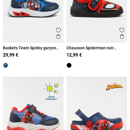
Ajouter aux favoris
Ajout
Aperçu rapide
Ape
Baskets Team Spidey garçon
Chausson Spiderman noir
(24-30)
garçon (24-30)
29,99 €
12,99 €