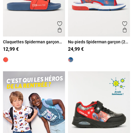
Ajouter aux favoris
Ajout
Aperçu rapide
Ape
Claquettes Spiderman garçon
Nu-pieds Spiderman garçon (24-
(24-30)
29)
12,99 €
24,99 €