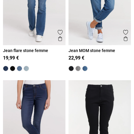
Ajouter aux favoris
Ajout
Aperçu rapide
Ape
Jean flare stone femme
Jean MOM stone femme
19,99 €
22,99 €