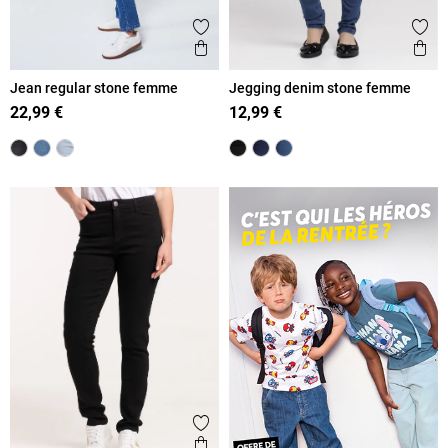
Ajouter aux favoris
Ajout
Aperçu rapide
Ape
Jean regular stone femme
Jegging denim stone femme
22,99 €
12,99 €
Ajouter aux favoris
Aperçu rapide