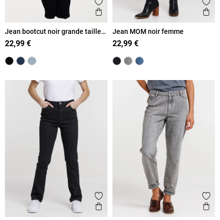
Ajouter aux favoris
Ajout
Aperçu rapide
Ape
Jean bootcut noir grande taille
Jean MOM noir femme
femme
22,99 €
22,99 €
Ajouter aux favoris
Ajout
Aperçu rapide
Ape