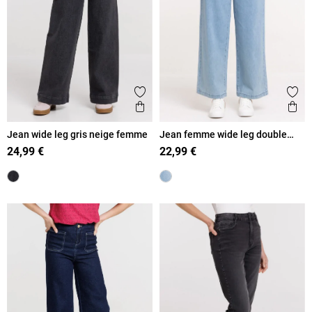
Ajouter aux favoris
Ajout
Aperçu rapide
Ape
Jean wide leg gris neige femme
Jean femme wide leg double
stone
24,99 €
22,99 €