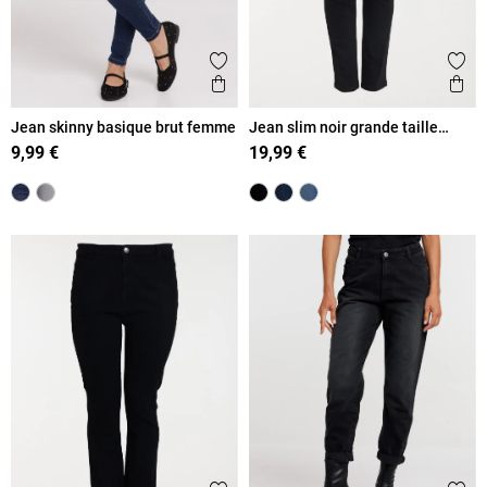
Ajouter aux favoris
Ajout
Aperçu rapide
Ape
Jean skinny basique brut femme
Jean slim noir grande taille
femme
9,99 €
19,99 €