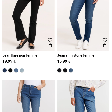
Ajouter aux favoris
Ajout
Aperçu rapide
Ape
Jean flare noir femme
Jean slim stone femme
19,99 €
15,99 €