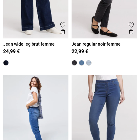
Ajouter aux favoris
Ajout
Aperçu rapide
Ape
Jean wide leg brut femme
Jean regular noir femme
24,99 €
22,99 €