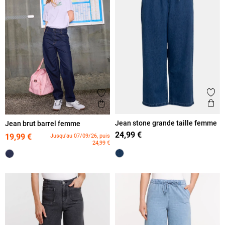
Ajout
Ajouter aux favoris
Ape
Aperçu rapide
Jean stone grande taille femme
Jean brut barrel femme
24,99 €
19,99 €
Jusqu'au 07/09/26, puis
24,99 €