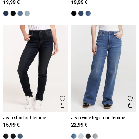
19,99 €
19,99 €
Ajouter aux favoris
Ajout
Aperçu rapide
Ape
Jean slim brut femme
Jean wide leg stone femme
15,99 €
22,99 €