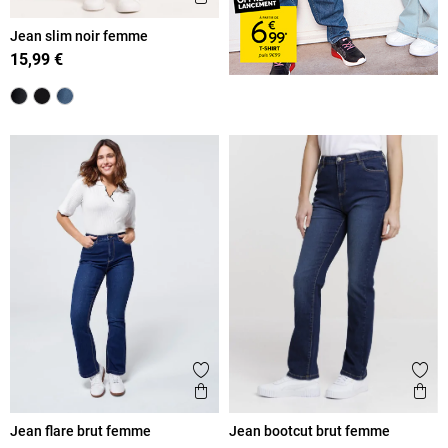
Jean slim noir femme
15,99 €
Ajouter aux favoris
Ajout
Aperçu rapide
Ape
Jean flare brut femme
Jean bootcut brut femme