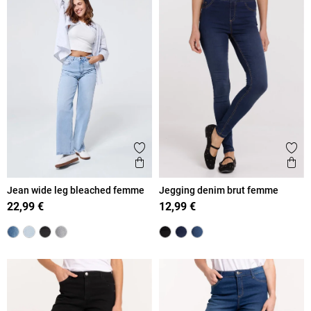
Ajouter aux favoris
Ajout
Aperçu rapide
Ape
Jean wide leg bleached femme
Jegging denim brut femme
22,99 €
12,99 €