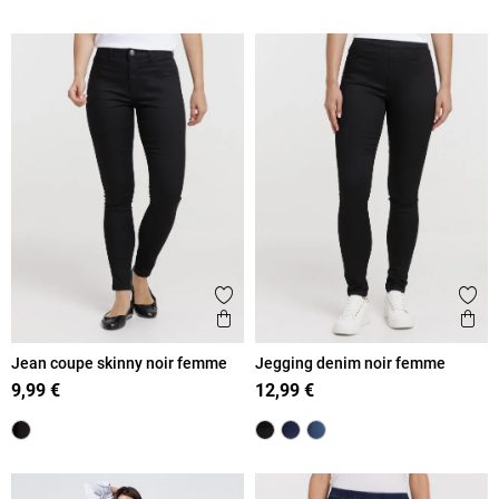
Ajouter aux favoris
Ajout
Aperçu rapide
Ape
Jean coupe skinny noir femme
Jegging denim noir femme
9,99 €
12,99 €