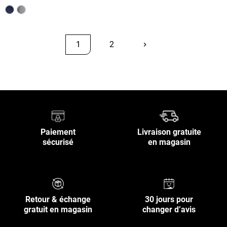
1
2
keyboard_arrow_right
Suivant
Retour en haut
Paiement
Livraison gratuite
sécurisé
en magasin
Retour & échange
30 jours pour
gratuit en magasin
changer d’avis