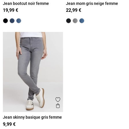
Jean bootcut noir femme
Jean mom gris neige femme
19,99 €
22,99 €
Ajouter aux favoris
Aperçu rapide
Jean skinny basique gris femme
9,99 €