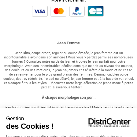
Moyens de paiement
Jean Femme
Jean slim, coupe droite, regular ou coupe évasée, le jean femme est un
incontournable à avoir dans son armoire ! Vous vous y perdez parmi ses nombreuses
formes ? Consultez notre guide du jean et trouvez le jean parfait pour votre
morphologie. Avec ses innombrables déclinaisons que ce soit au niveau des coupes,
des couleurs ou des matières, le jean n'a jamais cessé d'être à la mode et ne cesse
de se réinventer pour le plus grand plaisir des femmes. Denim, noir, bleu ou de
couleur, destroy (déchiré), froissé ou délavé, le jean femme est à la base de votre look
et s'adapte à tous les styles ! Découvrez notre large sélection de jeans mode à petits
prix et laissez-vous tenter !
À chaque morphologie son jean :
Jean bootcut, jean droit, jean skinny : à chacun son style ! Mais attention à adopter le
bon jean femme selon votre morphologie : si vous voulez mettre en avant vos longues
jambes, choisissez le super skinny, très moulant. Si vous voulez au contraire atténuer
Gestion
vos rondeurs, optez alors pour un jean droit ou regular moins moulant.
des Cookies !
Mon look denim :
Lorsque vous consultez notre site, des cookies sont déposés sur