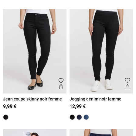
Ajouter aux favoris
Ajout
Aperçu rapide
Ape
Jean coupe skinny noir femme
Jegging denim noir femme
9,99 €
12,99 €