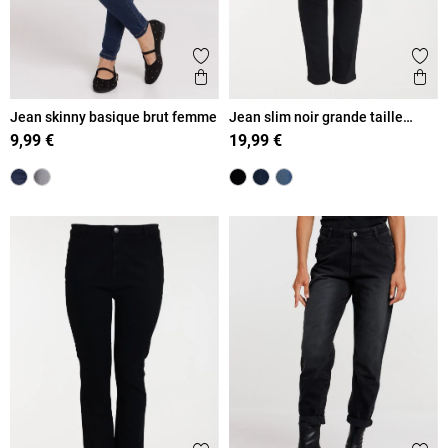
Ajouter aux favoris
Ajout
Aperçu rapide
Ape
Jean skinny basique brut femme
Jean slim noir grande taille
femme
9,99 €
19,99 €