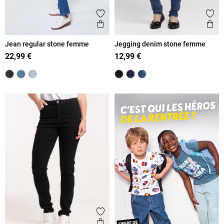
Ajouter aux favoris
Ajout
Aperçu rapide
Ape
Jean regular stone femme
Jegging denim stone femme
22,99 €
12,99 €
Ajouter aux favoris
Aperçu rapide