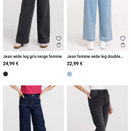
Ajouter aux favoris
Ajout
Aperçu rapide
Ape
Jean wide leg gris neige femme
Jean femme wide leg double
stone
24,99 €
22,99 €