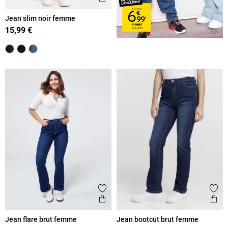
Jean slim noir femme
15,99 €
Ajouter aux favoris
Ajout
Aperçu rapide
Ape
Jean flare brut femme
Jean bootcut brut femme