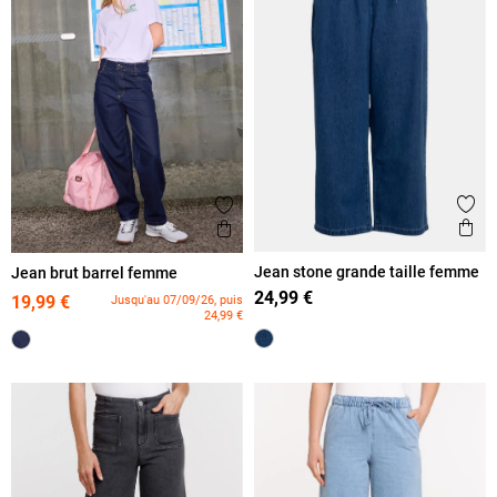
Ajout
Ajouter aux favoris
Ape
Aperçu rapide
Jean stone grande taille femme
Jean brut barrel femme
24,99 €
19,99 €
Jusqu'au 07/09/26, puis
24,99 €