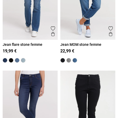
Ajouter aux favoris
Ajout
Aperçu rapide
Ape
Jean flare stone femme
Jean MOM stone femme
19,99 €
22,99 €