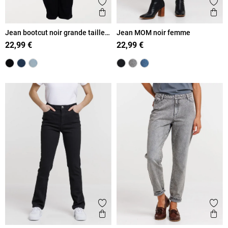
Ajouter aux favoris
Ajout
Aperçu rapide
Ape
Jean bootcut noir grande taille
Jean MOM noir femme
femme
22,99 €
22,99 €
Ajouter aux favoris
Ajout
Aperçu rapide
Ape