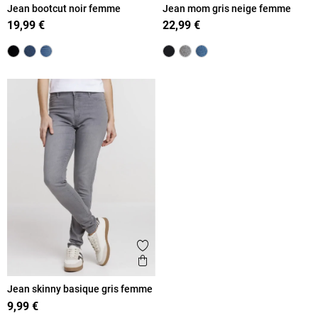
Jean bootcut noir femme
Jean mom gris neige femme
19,99 €
22,99 €
Ajouter aux favoris
Aperçu rapide
Jean skinny basique gris femme
9,99 €