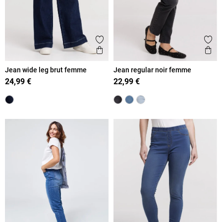
Ajouter aux favoris
Ajout
Aperçu rapide
Ape
Jean wide leg brut femme
Jean regular noir femme
24,99 €
22,99 €