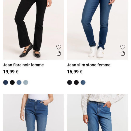
Ajouter aux favoris
Ajout
Aperçu rapide
Ape
Jean flare noir femme
Jean slim stone femme
19,99 €
15,99 €