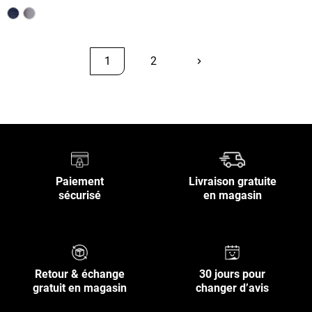
1
2
keyboard_arrow_right
Suivant
Retour en haut
Paiement
Livraison gratuite
sécurisé
en magasin
Retour & échange
30 jours pour
gratuit en magasin
changer d’avis