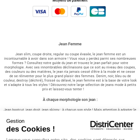
Moyens de paiement
Jean Femme
Jean slim, coupe droite, regular ou coupe évasée, le jean femme est un
incontournable à avoir dans son armoire ! Vous vous y perdez parmi ses nombreuses
formes ? Consultez notre guide du jean et trouvez le jean parfait pour votre
morphologie. Avec ses innombrables déclinaisons que ce soit au niveau des coupes,
des couleurs ou des matières, le jean n'a jamais cessé d'être à la mode et ne cesse
de se réinventer pour le plus grand plaisir des femmes. Denim, noir, bleu ou de
couleur, destroy (déchiré), froissé ou délavé, le jean femme est à la base de votre look
et s'adapte à tous les styles ! Découvrez notre large sélection de jeans mode à petits
prix et laissez-vous tenter !
À chaque morphologie son jean :
Jean bootcut, jean droit, jean skinny : à chacun son style ! Mais attention à adopter le
bon jean femme selon votre morphologie : si vous voulez mettre en avant vos longues
jambes, choisissez le super skinny, très moulant. Si vous voulez au contraire atténuer
Gestion
vos rondeurs, optez alors pour un jean droit ou regular moins moulant.
des Cookies !
Mon look denim :
Lorsque vous consultez notre site, des cookies sont déposés sur