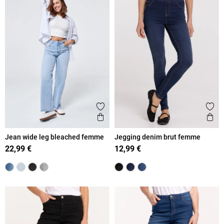
Ajouter aux favoris
Ajout
Aperçu rapide
Ape
Jean wide leg bleached femme
Jegging denim brut femme
22,99 €
12,99 €