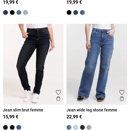
19,99 €
19,99 €
Ajouter aux favoris
Ajout
Aperçu rapide
Ape
Jean slim brut femme
Jean wide leg stone femme
15,99 €
22,99 €