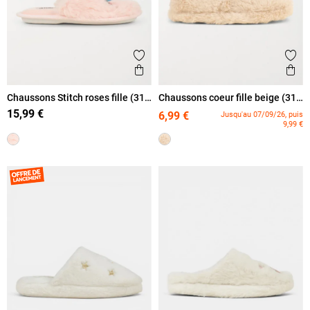
Ajouter aux favoris
Ajout
Aperçu rapide
Ape
Chaussons Stitch roses fille (31-
Chaussons coeur fille beige (31-
35)
35)
15,99 €
6,99 €
Jusqu'au 07/09/26, puis
9,99 €