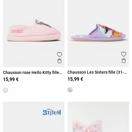
Ajout
Ajouter aux favoris
Ape
Aperçu rapide
Chausson Les Sisters fille (31-
Chausson rose Hello Kitty fille
36)
(31-36)
15,99 €
15,99 €