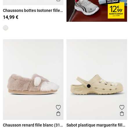
Chaussons bottes Isotoner fille
(31-36)
14,99 €
Ajouter aux favoris
Ajout
Aperçu rapide
Ape
Chausson renard fille blanc (31-
Sabot plastique marguerite fille
35)
(31-36)