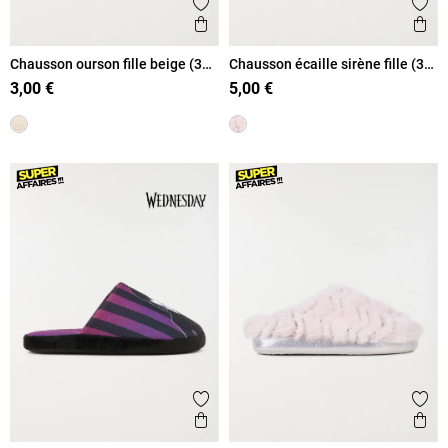
Ajouter aux favoris
Ajout
Aperçu rapide
Ape
Chausson ourson fille beige (31-
Chausson écaille sirène fille (31-
35)
35)
3,00 €
5,00 €
Ajouter aux favoris
Ajout
Aperçu rapide
Ape