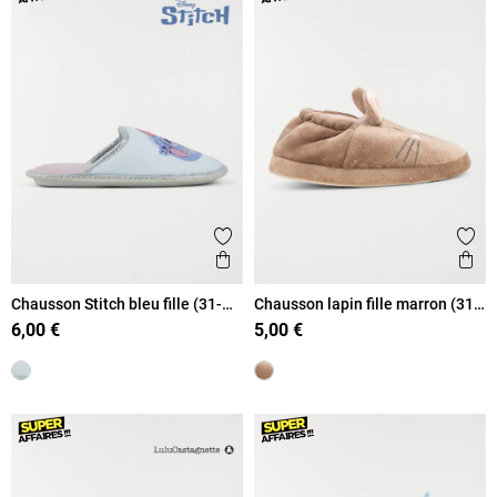
Ajouter aux favoris
Ajout
Aperçu rapide
Ape
Chausson Stitch bleu fille (31-
Chausson lapin fille marron (31-
35)
35)
6,00 €
5,00 €