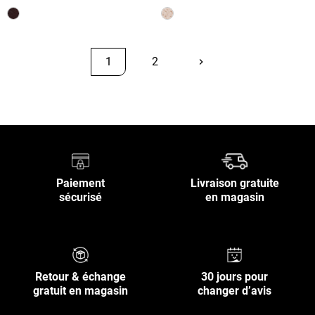
1
2
keyboard_arrow_right
Suivant
Retour en haut
Paiement
Livraison gratuite
sécurisé
en magasin
Retour & échange
30 jours pour
gratuit en magasin
changer d’avis