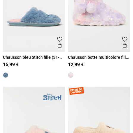
Ajouter aux favoris
Ajout
Aperçu rapide
Ape
Chausson bleu Stitch fille (31-
Chausson botte multicolore fille
35)
(31-36)
15,99 €
12,99 €