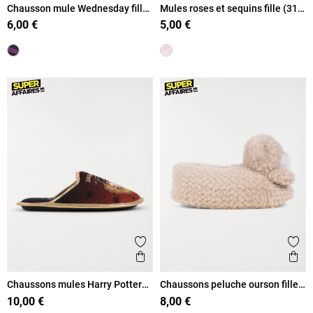
Chausson mule Wednesday fille
Mules roses et sequins fille (31-
(31-36)
35)
6,00 €
5,00 €
Ajouter aux favoris
Ajout
Aperçu rapide
Ape
Chaussons mules Harry Potter
Chaussons peluche ourson fille
(31-35)
(32-35)
10,00 €
8,00 €