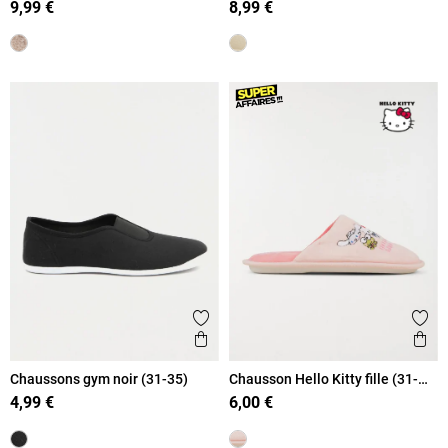
9,99 €
8,99 €
Ajouter aux favoris
Ajout
Aperçu rapide
Ape
Chaussons gym noir (31-35)
Chausson Hello Kitty fille (31-
35)
4,99 €
6,00 €