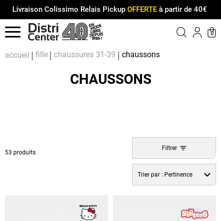
Livraison Colissimo Relais Pickup
OFFERTE
à partir de 40€
Menu
0
Compt
Pa
fille
chaussures 31-39
chaussons
accueil
CHAUSSONS
Filtrer
53 produits.
Trier par :
Pertinence