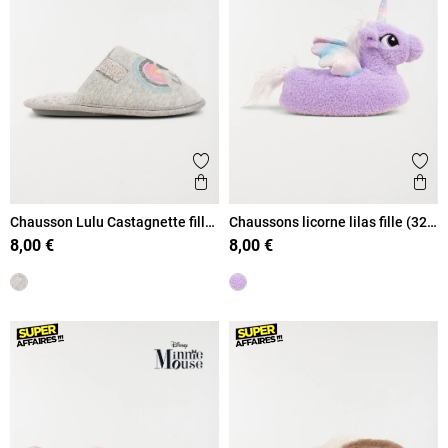
Ajouter aux favoris
Ajout
Aperçu rapide
Ape
Chausson Lulu Castagnette fille
Chaussons licorne lilas fille (32-
(31-35)
35)
8,00 €
8,00 €