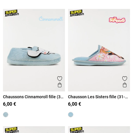
Ajouter aux favoris
Ajout
Aperçu rapide
Ape
Chaussons Cinnamoroll fille (31-
Chausson Les Sisters fille (31-
35)
35)
6,00 €
6,00 €