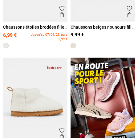
Ajouter aux favoris
Ajout
Aperçu rapide
Ape
Chaussons étoiles brodées fille
Chaussons beiges nounours fille
(31-36)
(31-36)
9,99 €
6,99 €
Jusqu'au 07/09/26, puis
9,99 €
Ajouter aux favoris
Aperçu rapide