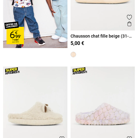
Ajout
Ape
Chausson chat fille beige (31-
35)
5,00 €