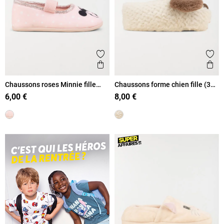
Ajouter aux favoris
Ajout
Aperçu rapide
Ape
Chaussons roses Minnie fille
Chaussons forme chien fille (32-
(31-34)
35)
6,00 €
8,00 €