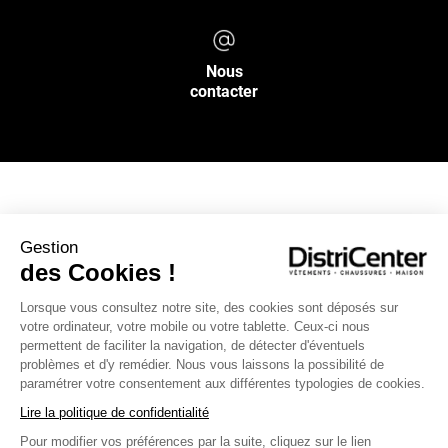
Nous
contacter
NOS SERVICES
Gestion
des Cookies !
INFOS PRATIQUES
Lorsque vous consultez notre site, des cookies sont déposés sur
votre ordinateur, votre mobile ou votre tablette. Ceux-ci nous
L’ENSEIGNE DISTRICENTER
permettent de faciliter la navigation, de détecter d'éventuels
Suivez-nous
problèmes et d'y remédier. Nous vous laissons la possibilité de
paramétrer votre consentement aux différentes typologies de cookies.
Lire la politique de confidentialité
Pour modifier vos préférences par la suite, cliquez sur le lien
Moyens de paiement