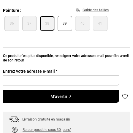
Pointure
Guide des tailles
36
37
38
39
40
41
Ce produit n’est plus disponible, renseigner votre adresse e-mail pour être averti
de son retour
Entrez votre adresse e-mail
*
Ajou
M’avertir
Livraison gratuite en magasin
Retour possible sous 30 jours*