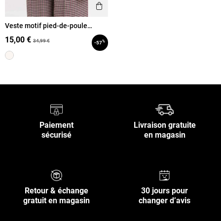
Ajouter aux favoris
Aperçu rapide
Veste motif pied-de-poule
femme
15,00 €
34,99 €
%
-57
Paiement
Livraison gratuite
sécurisé
en magasin
Retour & échange
30 jours pour
gratuit en magasin
changer d’avis