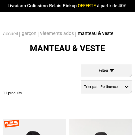
Menu
0
Livraison Colissimo Relais Pickup
OFFERTE
à partir de 40€
Compt
Pa
garçon
vêtements ados
manteau & veste
accueil
MANTEAU & VESTE
Filtrer
Trier par :
Pertinence
11 produits.