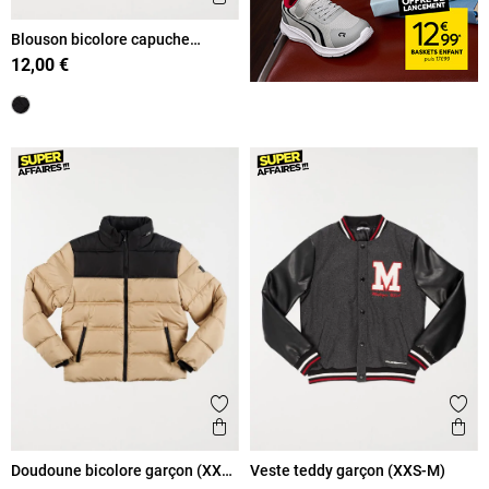
Blouson bicolore capuche
garçon (XXS-M)
12,00 €
Ajouter aux favoris
Ajout
Aperçu rapide
Ape
Doudoune bicolore garçon (XXS-
Veste teddy garçon (XXS-M)
M)