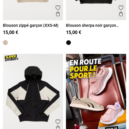
Ajouter aux favoris
Ajout
Aperçu rapide
Ape
Blouson zippé garçon (XXS-M)
Blouson sherpa noir garçon
(XXS-M)
15,00 €
15,00 €
Ajouter aux favoris
Aperçu rapide