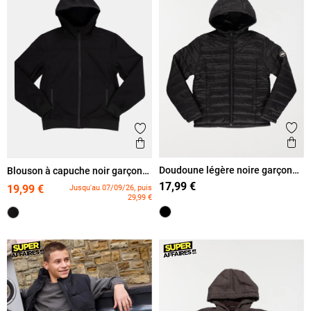
Ajout
Ajouter aux favoris
Ape
Aperçu rapide
Doudoune légère noire garçon
Blouson à capuche noir garçon
(XXS-M)
(XXS-M)
17,99 €
19,99 €
Jusqu'au 07/09/26, puis
29,99 €