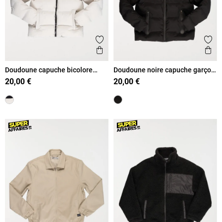
Ajouter aux favoris
Ajout
Aperçu rapide
Ape
Doudoune capuche bicolore
Doudoune noire capuche garçon
garçon (XXS-M)
(XXS-M)
20,00 €
20,00 €