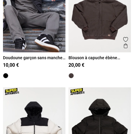
Ajouter aux favoris
Ajout
Aperçu rapide
Ape
Doudoune garçon sans manches
Blouson à capuche ébène
(XXS-M)
garçon (XXS-M)
10,00 €
20,00 €