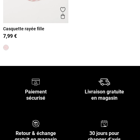
Ajouter aux favoris
Aperçu rapide
Casquette rayée fille
7,99 €
Paiement
Livraison gratuite
sécurisé
en magasin
Retour & échange
30 jours pour
gratuit en magasin
changer d’avis