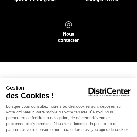
Nous
contacter
NOS SERVICES
Gestion
des Cookies !
INFOS PRATIQUES
Lorsque vous consultez notre site, des cookies sont déposés sur
votre ordinateur, votre mobile ou votre tablette. Ceux-ci nous
L’ENSEIGNE DISTRICENTER
permettent de faciliter la navigation, de détecter d'éventuels
Suivez-nous
problèmes et d'y remédier. Nous vous laissons la possibilité de
paramétrer votre consentement aux différentes typologies de cookies.