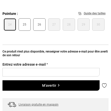
Pointure
Guide des tailles
24
25
26
27
28
29
30
Ce produit n’est plus disponible, renseigner votre adresse e-mail pour être averti
de son retour
Entrez votre adresse e-mail
*
Ajou
M’avertir
Livraison gratuite en magasin