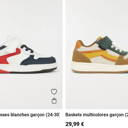
voris
Ajouter aux favoris
de
Aperçu rapide
sses blanches garçon (24-30)
Baskets multicolores garçon (
26
27
28
29
30
24
25
26
27
28
29
30
29,99 €