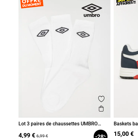
Ajouter aux fa
Aperçu rapi
Lot 3 paires de chaussettes UMBRO
Baskets ba
garçon
31/34
35/38
39/42
24
25
15,00 €
4,99 €
6,99 €
-28
%