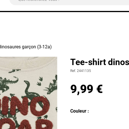
ivraison Colissimo Relais Pickup
OFFERTE
à partir de 4
 dinosaures garçon (3-12a)
Tee-shirt dino
Ref. 2441135
9,99 €
Couleur