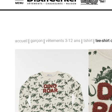
MENU
L
garçon
vêtements 3-12 ans
tshirt
tee-shirt
accueil