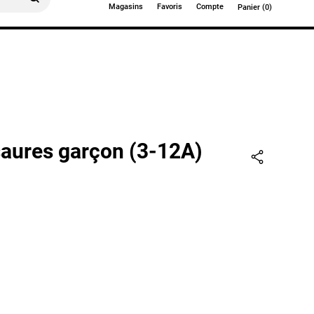
Magasins
Favoris
Compte
Panier (0)
0€
saures garçon (3-12A)
Partager