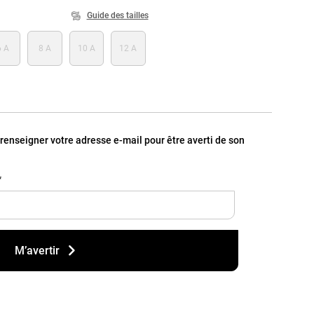
Guide des tailles
6 A
8 A
10 A
12 A
, renseigner votre adresse e-mail pour être averti de son
*
M’avertir