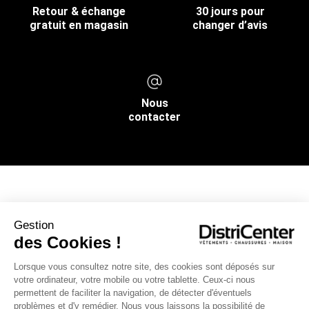
Retour & échange
30 jours pour
gratuit en magasin
changer d’avis
Nous
contacter
NOS SERVICES
Gestion
des Cookies !
INFOS PRATIQUES
Lorsque vous consultez notre site, des cookies sont déposés sur
votre ordinateur, votre mobile ou votre tablette. Ceux-ci nous
L’ENSEIGNE DISTRICENTER
permettent de faciliter la navigation, de détecter d'éventuels
Suivez-nous
problèmes et d'y remédier. Nous vous laissons la possibilité de