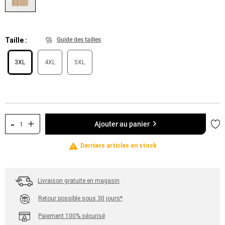
Taille
Guide des tailles
3XL
4XL
5XL
-
+
Ajo
Ajouter au panier
Derniers articles en stock
Livraison gratuite en magasin
Retour possible sous 30 jours*
Paiement 100% sécurisé