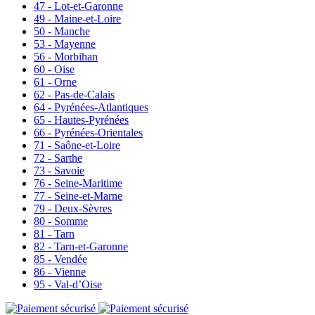
47 - Lot-et-Garonne
49 - Maine-et-Loire
50 - Manche
53 - Mayenne
56 - Morbihan
60 - Oise
61 - Orne
62 - Pas-de-Calais
64 - Pyrénées-Atlantiques
65 - Hautes-Pyrénées
66 - Pyrénées-Orientales
71 - Saône-et-Loire
72 - Sarthe
73 - Savoie
76 - Seine-Maritime
77 - Seine-et-Marne
79 - Deux-Sèvres
80 - Somme
81 - Tarn
82 - Tarn-et-Garonne
85 - Vendée
86 - Vienne
95 - Val-d’Oise