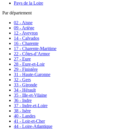
Pays de la Loire
Par département
02 - Aisne
09 - Ariège
12 - Aveyron
14 - Calvados
16 - Charente
17 - Charente-Maritime
22 - Côtes-d’Armor
27 - Eure
28 - Eure-et-Loir
29 - Finistère
31 - Haute-Garonne
32 - Gers
33 - Gironde
34 - Hérault
35 - Ille-et-Vilaine
36 - Indre
37 - Indre-et-Loire
38 - Isère
40 - Landes
41 - Loir-et-Cher
44 - Loire-Atlantique