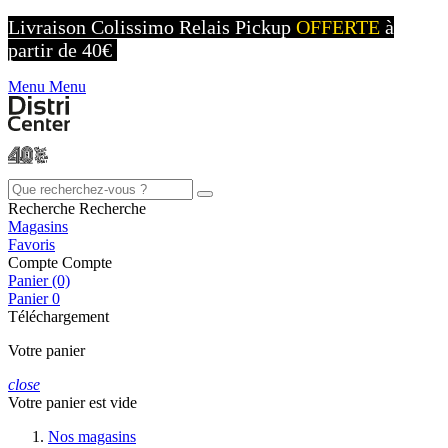
Livraison Colissimo Relais Pickup
OFFERTE
à
partir de 40€
Menu
Menu
Recherche
Recherche
Magasins
Favoris
Compte
Compte
Panier (0)
Panier
0
Téléchargement
Votre panier
close
Votre panier est vide
Nos magasins